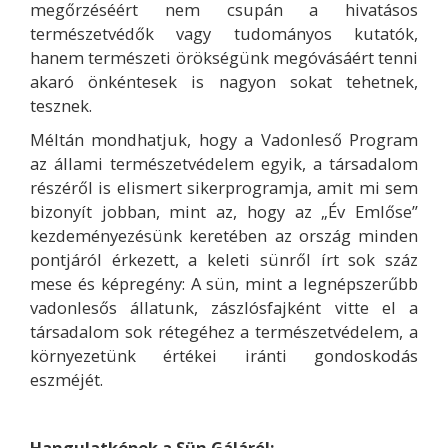
megőrzéséért nem csupán a hivatásos
természetvédők vagy tudományos kutatók,
hanem természeti örökségünk megóvásáért tenni
akaró önkéntesek is nagyon sokat tehetnek,
tesznek.
Méltán mondhatjuk, hogy a Vadonleső Program
az állami természetvédelem egyik, a társadalom
részéről is elismert sikerprogramja, amit mi sem
bizonyít jobban, mint az, hogy az „Év Emlőse”
kezdeményezésünk keretében az ország minden
pontjáról érkezett, a keleti sünről írt sok száz
mese és képregény: A sün, mint a legnépszerűbb
vadonlesős állatunk, zászlósfajként vitte el a
társadalom sok rétegéhez a természetvédelem, a
környezetünk értékei iránti gondoskodás
eszméjét.
Hangulatképek a Sün Gáláról: