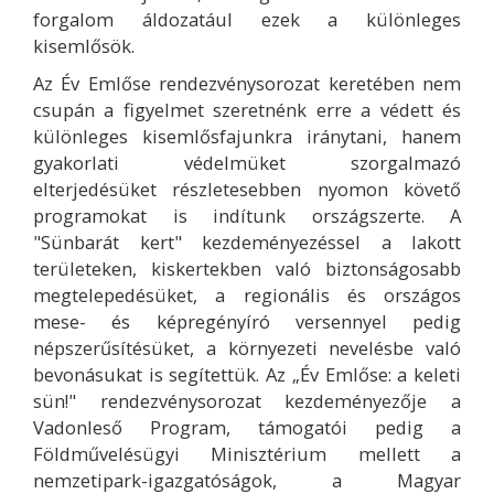
forgalom áldozatául ezek a különleges
kisemlősök.
Az Év Emlőse rendezvénysorozat keretében nem
csupán a figyelmet szeretnénk erre a védett és
különleges kisemlősfajunkra iránytani, hanem
gyakorlati védelmüket szorgalmazó
elterjedésüket részletesebben nyomon követő
programokat is indítunk országszerte. A
"Sünbarát kert" kezdeményezéssel a lakott
területeken, kiskertekben való biztonságosabb
megtelepedésüket, a regionális és országos
mese- és képregényíró versennyel pedig
népszerűsítésüket, a környezeti nevelésbe való
bevonásukat is segítettük. Az „Év Emlőse: a keleti
sün!" rendezvénysorozat kezdeményezője a
Vadonleső Program, támogatói pedig a
Földművelésügyi Minisztérium mellett a
nemzetipark-igazgatóságok, a Magyar