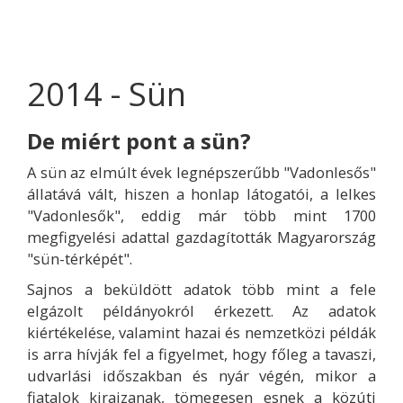
2014 - Sün
De miért pont a sün?
A sün az elmúlt évek legnépszerűbb "Vadonlesős"
állatává vált, hiszen a honlap látogatói, a lelkes
"Vadonlesők", eddig már több mint 1700
megfigyelési adattal gazdagították Magyarország
"sün-térképét".
Sajnos a beküldött adatok több mint a fele
elgázolt példányokról érkezett. Az adatok
kiértékelése, valamint hazai és nemzetközi példák
is arra hívják fel a figyelmet, hogy főleg a tavaszi,
udvarlási időszakban és nyár végén, mikor a
fiatalok kirajzanak, tömegesen esnek a közúti