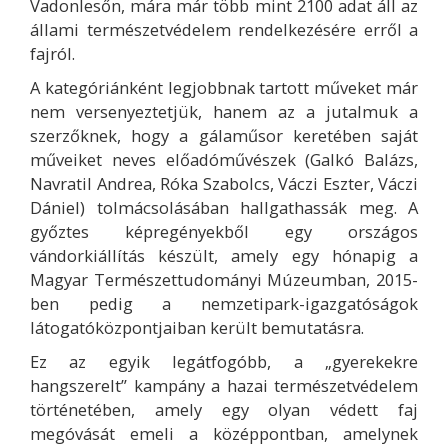
Vadonlesőn, mára már több mint 2100 adat áll az
állami természetvédelem rendelkezésére erről a
fajról.
A kategóriánként legjobbnak tartott műveket már
nem versenyeztetjük, hanem az a jutalmuk a
szerzőknek, hogy a gálaműsor keretében saját
műveiket neves előadóművészek (Galkó Balázs,
Navratil Andrea, Róka Szabolcs, Váczi Eszter, Váczi
Dániel) tolmácsolásában hallgathassák meg. A
győztes képregényekből egy országos
vándorkiállítás készült, amely egy hónapig a
Magyar Természettudományi Múzeumban, 2015-
ben pedig a nemzetipark-igazgatóságok
látogatóközpontjaiban került bemutatásra.
Ez az egyik legátfogóbb, a „gyerekekre
hangszerelt” kampány a hazai természetvédelem
történetében, amely egy olyan védett faj
megóvását emeli a középpontban, amelynek