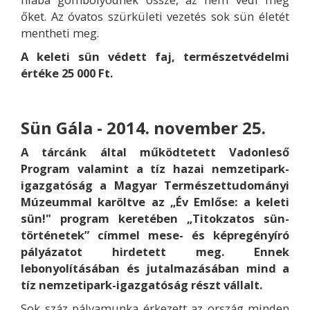
őket. Az óvatos szürkületi vezetés sok sün életét
mentheti meg.
A keleti sün védett faj, természetvédelmi
értéke 25 000 Ft.
Sün Gála - 2014. november 25.
A tárcánk által működtetett
Vadonleső
Program
valamint a
tíz hazai nemzetipark-
igazgatóság
a Magyar Természettudományi
Múzeummal karöltve az „Év Emlőse: a keleti
sün!" program keretében
„Titokzatos sün-
történetek”
címmel mese- és képregényíró
pályázatot hirdetett meg. Ennek
lebonyolításában és jutalmazásában mind a
tíz nemzetipark-igazgatóság részt vállalt.
Sok száz pályamunka érkezett az ország minden