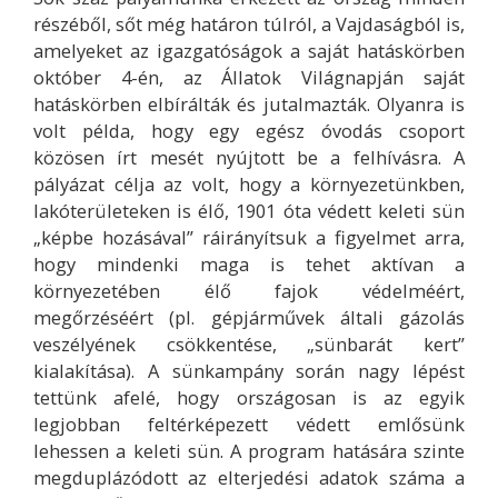
részéből, sőt még határon túlról, a Vajdaságból is,
amelyeket az igazgatóságok a saját hatáskörben
október 4-én, az Állatok Világnapján saját
hatáskörben elbírálták és jutalmazták. Olyanra is
volt példa, hogy egy egész óvodás csoport
közösen írt mesét nyújtott be a felhívásra. A
pályázat célja az volt, hogy a környezetünkben,
lakóterületeken is élő, 1901 óta védett keleti sün
„képbe hozásával” ráirányítsuk a figyelmet arra,
hogy mindenki maga is tehet aktívan a
környezetében élő fajok védelméért,
megőrzéséért (pl. gépjárművek általi gázolás
veszélyének csökkentése, „sünbarát kert”
kialakítása). A sünkampány során nagy lépést
tettünk afelé, hogy országosan is az egyik
legjobban feltérképezett védett emlősünk
lehessen a keleti sün. A program hatására szinte
megduplázódott az elterjedési adatok száma a