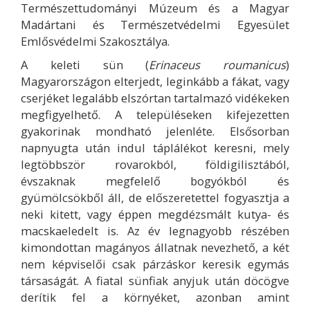
Természettudományi Múzeum és a Magyar
Madártani és Természetvédelmi Egyesület
Emlősvédelmi Szakosztálya.
A keleti sün (
Erinaceus roumanicus
)
Magyarországon elterjedt, leginkább a fákat, vagy
cserjéket legalább elszórtan tartalmazó vidékeken
megfigyelhető. A településeken kifejezetten
gyakorinak mondható jelenléte. Elsősorban
napnyugta után indul táplálékot keresni, mely
legtöbbször rovarokból, földigilisztából,
évszaknak megfelelő bogyókból és
gyümölcsökből áll, de előszeretettel fogyasztja a
neki kitett, vagy éppen megdézsmált kutya- és
macskaeledelt is. Az év legnagyobb részében
kimondottan magányos állatnak nevezhető, a két
nem képviselői csak párzáskor keresik egymás
társaságát. A fiatal sünfiak anyjuk után döcögve
derítik fel a környéket, azonban amint