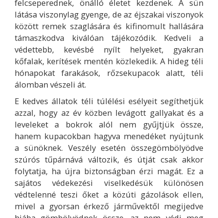
felcseperednek, önálló életet kezdenek. A sün
látása viszonylag gyenge, de az éjszakai viszonyok
között remek szaglására és kifinomult hallására
támaszkodva kiválóan tájékozódik. Kedveli a
védettebb, kevésbé nyílt helyeket, gyakran
kőfalak, kerítések mentén közlekedik. A hideg téli
hónapokat farakások, rőzsekupacok alatt, téli
álomban vészeli át.
E kedves állatok téli túlélési esélyeit segíthetjük
azzal, hogy az év közben levágott gallyakat és a
leveleket a bokrok alól nem gyűjtjük össze,
hanem kupacokban hagyva menedéket nyújtunk
a sünöknek. Veszély esetén összegömbölyödve
szúrós tűpárnává változik, és útját csak akkor
folytatja, ha újra biztonságban érzi magát. Ez a
sajátos védekezési viselkedésük különösen
védtelenné teszi őket a közúti gázolások ellen,
mivel a gyorsan érkező járművektől megijedve
hiába gömbölyödnek össze, az nem védi meg