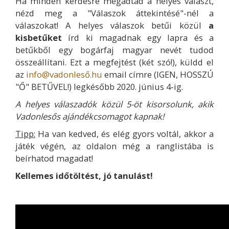
Ha minden kérdésre megadtad a helyes választ,
nézd meg a "Válaszok áttekintésé"-nél a
válaszokat! A helyes válaszok betűi közül
a
kisbetűket
írd ki magadnak egy lapra és a
betűkből egy bogárfaj magyar nevét tudod
összeállítani. Ezt a megfejtést (két szó!), küldd el
az
info@vadonleső.hu
email címre (IGEN, HOSSZÚ
"Ő" BETŰVEL!) legkésőbb 2020. június 4-ig.
A helyes válaszadók közül 5-öt kisorsolunk, akik
Vadonlesős ajándékcsomagot kapnak!
Tipp:
Ha van kedved, és elég gyors voltál, akkor a
játék végén, az oldalon még a ranglistába is
beírhatod magadat!
Kellemes időtöltést, jó tanulást!