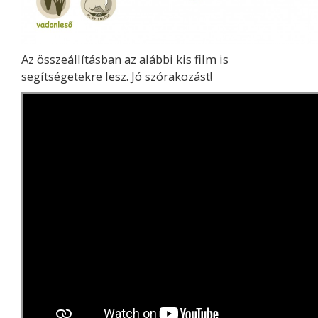
Az összeállításban az alábbi kis film is
segítségetekre lesz. Jó szórakozást!