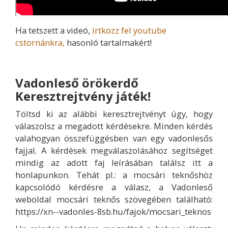
Ha tetszett a videó,
irtkozz fel youtube
cstornánkra,
hasonló tartalmakért!
Vadonleső örökerdő
Keresztrejtvény játék!
Töltsd ki az alábbi keresztrejtvényt úgy, hogy
válaszolsz a megadott kérdésekre. Minden kérdés
valahogyan összefüggésben van egy vadonlesős
fajjal. A kérdések megválaszolásához segítséget
mindig az adott faj leírásában találsz itt a
honlapunkon. Tehát pl.: a mocsári teknőshöz
kapcsolódó kérdésre a válasz, a Vadonleső
weboldal mocsári teknős szövegében található:
https://xn--vadonles-8sb.hu/fajok/mocsari_teknos