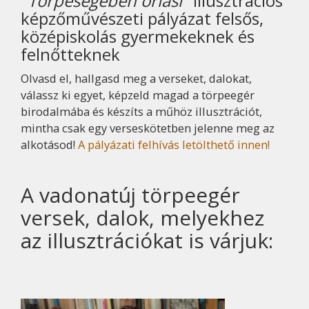
"Törpeségében óriási"
illusztrációs
képzőművészeti pályázat felsős,
középiskolás gyermekeknek és
felnőtteknek
Olvasd el, hallgasd meg a verseket, dalokat,
válassz ki egyet, képzeld magad a törpeegér
birodalmába és készíts a műhöz illusztrációt,
mintha csak egy verseskötetben jelenne meg az
alkotásod!
A pályázati felhívás letölthető innen!
A vadonatúj törpeegér
versek, dalok, melyekhez
az illusztrációkat is várjuk: