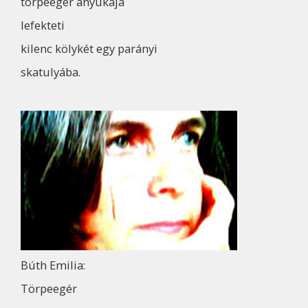
törpeegér anyukája
lefekteti
kilenc kölykét egy parányi
skatulyába.
Búth Emilia:
Törpeegér