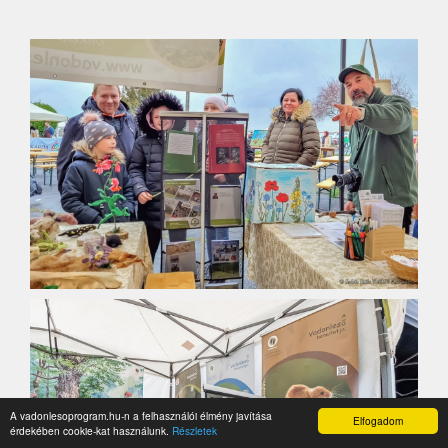
A vadonlesoprogram.hu-n a felhasználói élmény javítása
Elfogadom
érdekében cookie-kat használunk.
Részletek