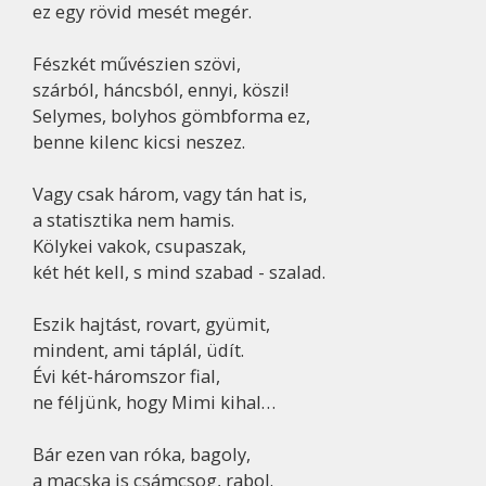
ez egy rövid mesét megér.
Fészkét művészien szövi,
szárból, háncsból, ennyi, köszi!
Selymes, bolyhos gömbforma ez,
benne kilenc kicsi neszez.
Vagy csak három, vagy tán hat is,
a statisztika nem hamis.
Kölykei vakok, csupaszak,
két hét kell, s mind szabad - szalad.
Eszik hajtást, rovart, gyümit,
mindent, ami táplál, üdít.
Évi két-háromszor fial,
ne féljünk, hogy Mimi kihal…
Bár ezen van róka, bagoly,
a macska is csámcsog, rabol.