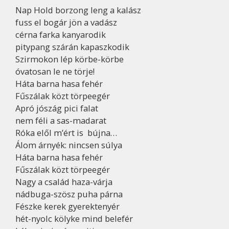
Nap Hold borzong leng a kalász
fuss el bogár jön a vadász
cérna farka kanyarodik
pitypang szárán kapaszkodik
Szirmokon lép körbe-körbe
óvatosan le ne törje!
Háta barna hasa fehér
Fűszálak közt törpeegér
Apró jószág pici falat
nem féli a sas-madarat
Róka elől m’ért is bújna…
Álom árnyék: nincsen súlya
Háta barna hasa fehér
Fűszálak közt törpeegér
Nagy a család haza-várja
nádbuga-szösz puha párna
Fészke kerek gyerektenyér
hét-nyolc kölyke mind belefér