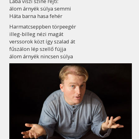
Lába viszi színe rejti:
álom árnyék súlya semmi
Háta barna hasa fehér
Harmatcseppben törpeegér
illeg-billeg nézi magát
verssorok közt így szalad át
fűszálon lép szellő fújja
álom árnyék nincsen súlya