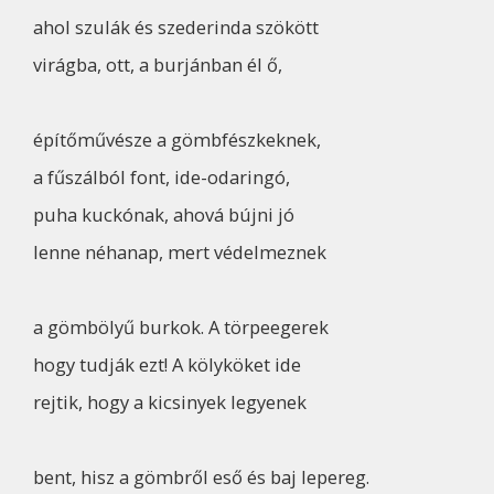
ahol szulák és szederinda szökött
virágba, ott, a burjánban él ő,
építőművésze a gömbfészkeknek,
a fűszálból font, ide-odaringó,
puha kuckónak, ahová bújni jó
lenne néhanap, mert védelmeznek
a gömbölyű burkok. A törpeegerek
hogy tudják ezt! A kölyköket ide
rejtik, hogy a kicsinyek legyenek
bent, hisz a gömbről eső és baj lepereg.