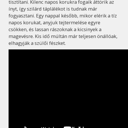
tisztítani. Kilenc napos korukra fogaik áttörik az
ínyt, így szilárd táplálékot is tudnak már
fogyasztani. Egy nappal később, mikor elérik a tíz
napos korukat, anyjuk tejtermelése egyre
csökken, és lassan rászoknak a kicsinyek a
magevésre. Kis idő múltán már teljesen önállóak,
elhagyják a szülői fészket.