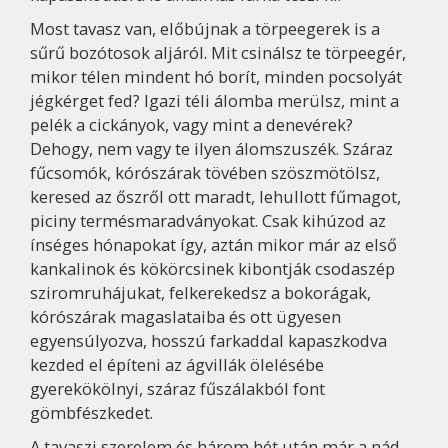
Most tavasz van, előbújnak a törpeegerek is a
sűrű bozótosok aljáról. Mit csinálsz te törpeegér,
mikor télen mindent hó borít, minden pocsolyát
jégkérget fed? Igazi téli álomba merülsz, mint a
pelék a cickányok, vagy mint a denevérek?
Dehogy, nem vagy te ilyen álomszuszék. Száraz
fűcsomók, kórószárak tövében szöszmötölsz,
keresed az őszről ott maradt, lehullott fűmagot,
piciny termésmaradványokat. Csak kihúzod az
ínséges hónapokat így, aztán mikor már az első
kankalinok és kökörcsinek kibontják csodaszép
sziromruhájukat, felkerekedsz a bokorágak,
kórószárak magaslataiba és ott ügyesen
egyensúlyozva, hosszú farkaddal kapaszkodva
kezded el építeni az ágvillák ölelésébe
gyerekökölnyi, száraz fűszálakból font
gömbfészkedet.
A tavaszi szerelem és három hét után már a nád