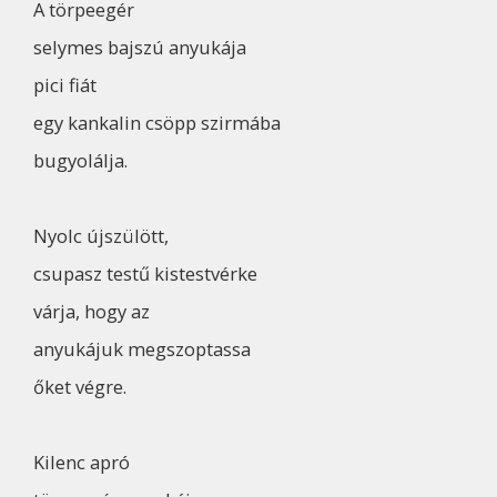
A törpeegér
selymes bajszú anyukája
pici fiát
egy kankalin csöpp szirmába
bugyolálja.
Nyolc újszülött,
csupasz testű kistestvérke
várja, hogy az
anyukájuk megszoptassa
őket végre.
Kilenc apró