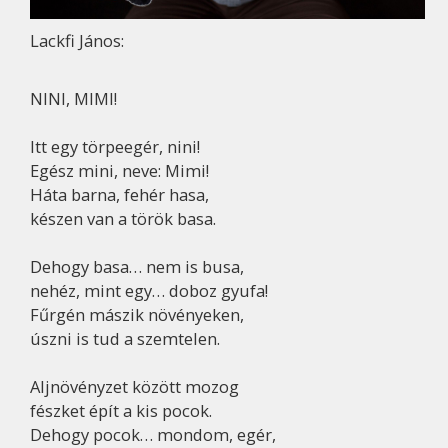
Lackfi János:
NINI, MIMI!
Itt egy törpeegér, nini!
Egész mini, neve: Mimi!
Háta barna, fehér hasa,
készen van a török basa.
Dehogy basa… nem is busa,
nehéz, mint egy… doboz gyufa!
Fűrgén mászik növényeken,
úszni is tud a szemtelen.
Aljnövényzet között mozog
fészket épít a kis pocok.
Dehogy pocok… mondom, egér,