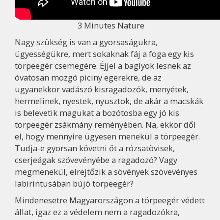
3 Minutes Nature
Nagy szükség is van a gyorsaságukra,
ügyességükre, mert sokaknak fáj a foga egy kis
törpeegér csemegére. Éjjel a baglyok lesnek az
óvatosan mozgó piciny egerekre, de az
ugyanekkor vadászó kisragadozók, menyétek,
hermelinek, nyestek, nyusztok, de akár a macskák
is belevetik magukat a bozótosba egy jó kis
törpeegér zsákmány reményében. Na, ekkor dől
el, hogy mennyire ügyesen menekül a törpeegér.
Tudja-e gyorsan követni őt a rózsatövisek,
cserjeágak szövevényébe a ragadozó? Vagy
megmenekül, elrejtőzik a sövények szövevényes
labirintusában bújó törpeegér?
Mindenesetre Magyarországon a törpeegér védett
állat, igaz ez a védelem nem a ragadozókra,