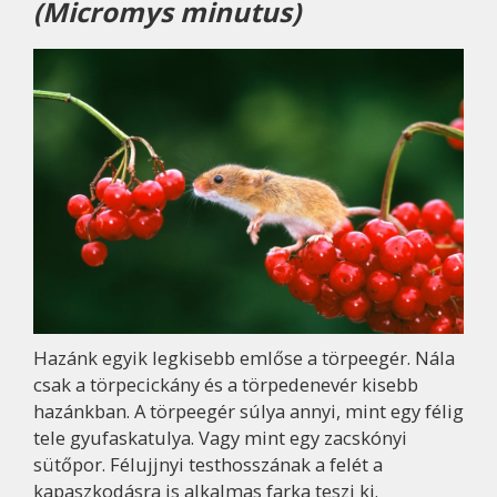
(Micromys minutus)
Hazánk egyik legkisebb emlőse a törpeegér. Nála
csak a törpecickány és a törpedenevér kisebb
hazánkban. A törpeegér súlya annyi, mint egy félig
tele gyufaskatulya. Vagy mint egy zacskónyi
sütőpor. Félujjnyi testhosszának a felét a
kapaszkodásra is alkalmas farka teszi ki.