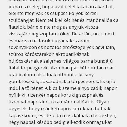
puha és meleg bugájával bélel lakában akár hat,
eleinte még vak és csupasz kölyök keresi
szülőanyját. Nem telik el két hét és már önállóak a
fiatalok, bár eleinte még az anyjuk vissza-
visszajár megszoptatni őket. De aztán, uccu neki
és máris a nádasok bugáinak szárain,
sövényekben és bozótos erdőszegélyek ágvilláin,
szúrós kórószárakon akrobatikáznak,
bújócskáznak a selymes, világos barna bundájú
fiatal törpeegerek. Azonban pár hét múltán már
újabb alomnak adnak otthont a kicsiny
gömbfészkek, sokasodnak a törpeegerek. És újra
indul a történet. A kicsik szeme a nyolcadik napon
nyílik ki, tizenkét napos korukig szopnak és
tizenhat napos korukra már önállóak is. Olyan
ügyesek, hogy már kétnapos korukban tudnak
kapaszkodni, és ide-oda mászkálnak a fészekben,
négy nappal később pedig elkezdik önmagukat