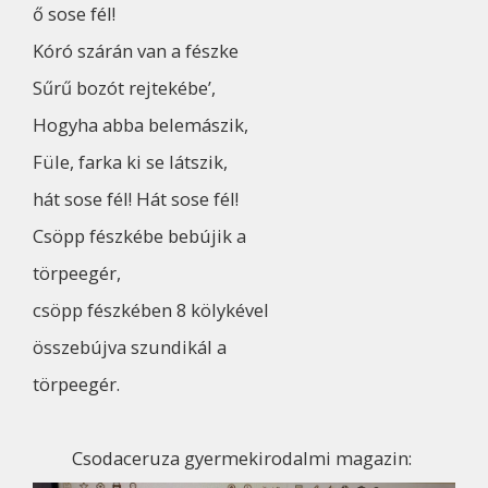
ő sose fél!
Kóró szárán van a fészke
Sűrű bozót rejtekébe’,
Hogyha abba belemászik,
Füle, farka ki se látszik,
hát sose fél! Hát sose fél!
Csöpp fészkébe bebújik a
törpeegér,
csöpp fészkében 8 kölykével
összebújva szundikál a
törpeegér.
Csodaceruza gyermekirodalmi magazin: