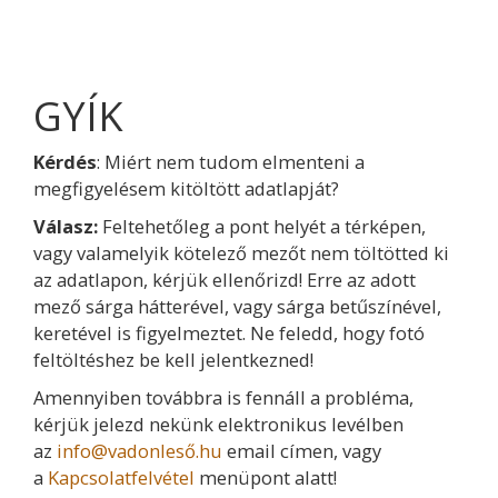
GYÍK
Kérdés
: Miért nem tudom elmenteni a
megfigyelésem kitöltött adatlapját?
Válasz:
Feltehetőleg a pont helyét a térképen,
vagy valamelyik kötelező mezőt nem töltötted ki
az adatlapon, kérjük ellenőrizd! Erre az adott
mező sárga hátterével, vagy sárga betűszínével,
keretével is figyelmeztet. Ne feledd, hogy fotó
feltöltéshez be kell jelentkezned!
Amennyiben továbbra is fennáll a probléma,
kérjük jelezd nekünk elektronikus levélben
az
info@vadonleső.hu
email címen, vagy
a
Kapcsolatfelvétel
menüpont alatt!