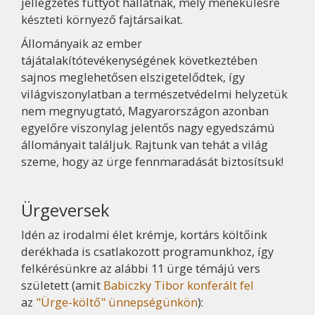
jellegzetes füttyöt hallatnak, mely menekülésre
készteti környező fajtársaikat.
Állományaik az ember
tájátalakítótevékenységének következtében
sajnos meglehetősen elszigetelődtek, így
világviszonylatban a természetvédelmi helyzetük
nem megnyugtató, Magyarországon azonban
egyelőre viszonylag jelentős nagy egyedszámú
állományait találjuk. Rajtunk van tehát a világ
szeme, hogy az ürge fennmaradását biztosítsuk!
Ürgeversek
Idén az irodalmi élet krémje, kortárs költőink
derékhada is csatlakozott programunkhoz, így
felkérésünkre az alábbi 11 ürge témájú vers
született (amit
Babiczky Tibor konferált fel
az
"Ürge-költő" ünnepségünkön
):