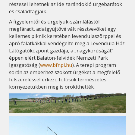
részesei lehetnek az ide zarándokló ürgebarátok
és családtagjaik.
A figyelemtől és ürgelyuk-számlálástól
megfáradt, adatgyűjtővé vált résztvevőket egy
kellemes piknik keretében levendulaszörppel és
apró falatkákkal vendégelte meg a Levendula Ház
Látógatóközpont gazdája, a „nagykorúságát”
éppen elért Balaton-felvidék Nemzeti Park
Igazgatóság (
www.bfnpi.hu
). A terepi program
során az emberhez szokott ürgéket a megfelelő
felszereléssel érkező fotósok természetes
környezetükben meg is örökíthették.