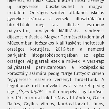
felkérést, és nekik köszönhetően most tizenegy
új ürgeverssel büszkélkedhet a magyar
irodalom. Országos szinten általános iskolás
gyerekek számára a versek
illusztrálására
hirdettünk meg rajz- illetve festmény
pályázatot, amelynek kiállításba rendezett
díjazott műveit a Magyar Természettudományi
Múzeumban időszakos kiállításként indítottuk
országos körútjára. 2016-ban a nemzeti
parkjaink látogatóközpontjaiban az egész
országot végigjárták ezek a művek. A vers-rajz
pályázattal párhuzamosan a középiskolás
korosztály számára pedig "Ürge füttyök" címen
"egyperces"- esszéíró versenyt hirdettünk. A
legjobbnak ítélt műveket és a verseket pedig
egy „
Ürgefüttyök
” című ünnepélyes gálaműsor
keretében mutattuk be Navratil Andrea, Galkó
Balázs, Gryllus Vilmos, Kardos-Horváth János,