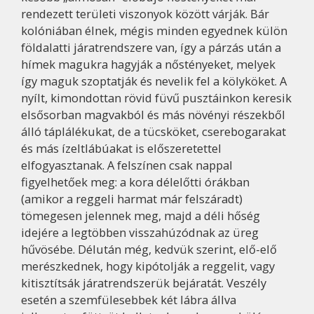
rendezett területi viszonyok között várják. Bár
kolóniában élnek, mégis minden egyednek külön
földalatti járatrendszere van, így a párzás után a
hímek magukra hagyják a nőstényeket, melyek
így maguk szoptatják és nevelik fel a kölyköket. A
nyílt, kimondottan rövid füvű pusztáinkon keresik
elsősorban magvakból és más növényi részekből
álló táplálékukat, de a tücsköket, cserebogarakat
és más ízeltlábúakat is előszeretettel
elfogyasztanak. A felszínen csak nappal
figyelhetőek meg: a kora délelőtti órákban
(amikor a reggeli harmat már felszáradt)
tömegesen jelennek meg, majd a déli hőség
idejére a legtöbben visszahúzódnak az üreg
hűvösébe. Délután még, kedvük szerint, elő-elő
merészkednek, hogy kipótolják a reggelit, vagy
kitisztítsák járatrendszerük bejáratát. Veszély
esetén a szemfülesebbek két lábra állva