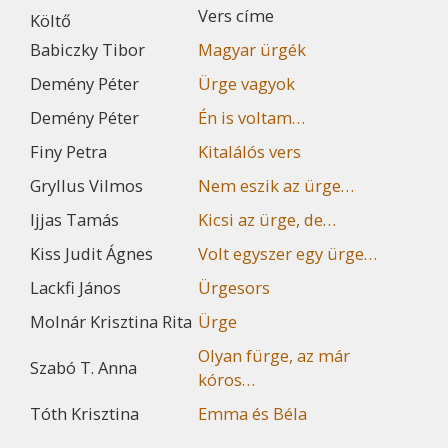
Vers címe
Költő
Babiczky Tibor
Magyar ürgék
Demény Péter
Ürge vagyok
Demény Péter
Én is voltam…
Finy Petra
Kitalálós vers
Gryllus Vilmos
Nem eszik az ürge…
Ijjas Tamás
Kicsi az ürge, de…
Kiss Judit Ágnes
Volt egyszer egy ürge…
Lackfi János
Ürgesors
Molnár Krisztina Rita
Ürge
Olyan fürge, az már
Szabó T. Anna
kóros…
Tóth Krisztina
Emma és Béla