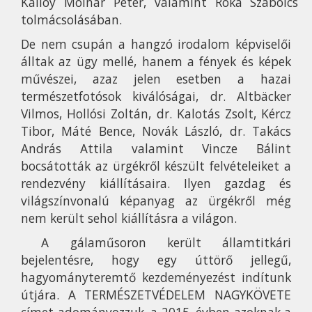
Kálloy Molnár Péter, valamint Róka Szabolcs
tolmácsolásában.
De nem csupán a hangzó irodalom képviselői
álltak az ügy mellé, hanem a fények és képek
művészei, azaz jelen esetben a hazai
természetfotósok kiválóságai, dr. Altbäcker
Vilmos, Hollósi Zoltán, dr. Kalotás Zsolt, Kércz
Tibor, Máté Bence, Novák László, dr. Takács
András Attila valamint Vincze Bálint
bocsátották az ürgékről készült felvételeiket a
rendezvény kiállításaira. Ilyen gazdag és
világszínvonalú képanyag az ürgékről még
nem került sehol kiállításra a világon.
A gálaműsoron került államtitkári
bejelentésre, hogy egy úttörő jellegű,
hagyományteremtő kezdeményezést indítunk
útjára. A TERMÉSZETVÉDELEM NAGYKÖVETE