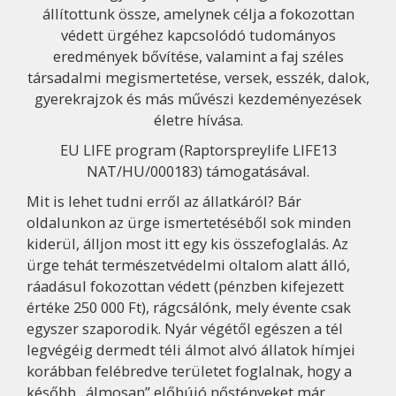
állítottunk össze, amelynek célja a fokozottan
védett ürgéhez kapcsolódó tudományos
eredmények bővítése, valamint a faj széles
társadalmi megismertetése, versek, esszék, dalok,
gyerekrajzok és más művészi kezdeményezések
életre hívása.
EU LIFE program (Raptorspreylife LIFE13
NAT/HU/000183) támogatásával.
Mit is lehet tudni erről az állatkáról? Bár
oldalunkon az ürge ismertetéséből sok minden
kiderül, álljon most itt egy kis összefoglalás. Az
ürge tehát természetvédelmi oltalom alatt álló,
ráadásul fokozottan védett (pénzben kifejezett
értéke 250 000 Ft), rágcsálónk, mely évente csak
egyszer szaporodik. Nyár végétől egészen a tél
legvégéig dermedt téli álmot alvó állatok hímjei
korábban felébredve területet foglalnak, hogy a
később „álmosan” előbújó nőstényeket már