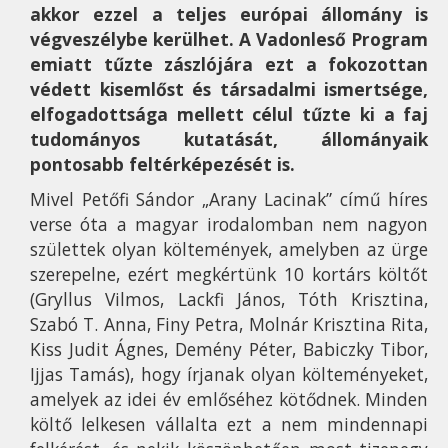
akkor ezzel a teljes európai állomány is
végveszélybe kerülhet. A Vadonleső Program
emiatt tűzte zászlójára ezt a fokozottan
védett kisemlőst és társadalmi ismertsége,
elfogadottsága mellett célul tűzte ki a faj
tudományos kutatását, állományaik
pontosabb feltérképezését is.
Mivel Petőfi Sándor „Arany Lacinak” című híres
verse óta a magyar irodalomban nem nagyon
születtek olyan költemények, amelyben az ürge
szerepelne, ezért megkértünk 10 kortárs költőt
(Gryllus Vilmos, Lackfi János, Tóth Krisztina,
Szabó T. Anna, Finy Petra, Molnár Krisztina Rita,
Kiss Judit Ágnes, Demény Péter, Babiczky Tibor,
Ijjas Tamás), hogy írjanak olyan költeményeket,
amelyek az idei év emlőséhez kötődnek. Minden
költő lelkesen vállalta ezt a nem mindennapi