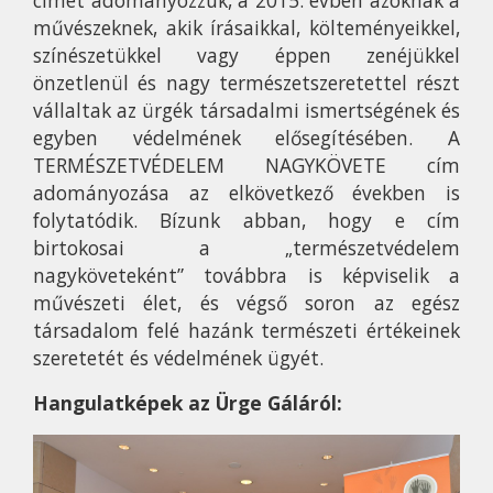
címet adományozzuk, a 2015. évben azoknak a
művészeknek, akik írásaikkal, költeményeikkel,
színészetükkel vagy éppen zenéjükkel
önzetlenül és nagy természetszeretettel részt
vállaltak az ürgék társadalmi ismertségének és
egyben védelmének elősegítésében. A
TERMÉSZETVÉDELEM NAGYKÖVETE cím
adományozása az elkövetkező években is
folytatódik. Bízunk abban, hogy e cím
birtokosai a „természetvédelem
nagyköveteként” továbbra is képviselik a
művészeti élet, és végső soron az egész
társadalom felé hazánk természeti értékeinek
szeretetét és védelmének ügyét.
Hangulatképek az Ürge Gáláról: