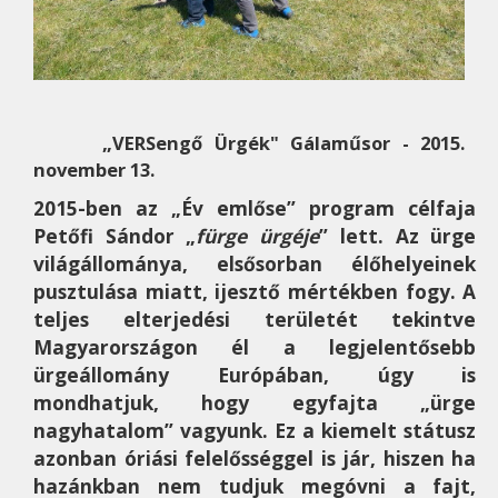
„
VERSengő Ürgék" Gálaműsor - 2015.
november 13.
2015-ben
az „Év emlőse” program célfaja
Petőfi Sándor „
fürge ürgéje
” lett. Az ürge
világállománya, elsősorban élőhelyeinek
pusztulása miatt, ijesztő mértékben fogy. A
teljes elterjedési területét tekintve
Magyarországon él a legjelentősebb
ürgeállomány Európában, úgy is
mondhatjuk, hogy egyfajta „ürge
nagyhatalom” vagyunk. Ez a kiemelt státusz
azonban óriási felelősséggel is jár, hiszen ha
hazánkban nem tudjuk megóvni a fajt,