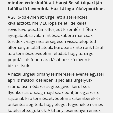
minden érdeklődőt a tihanyi Belső-tó partján
található Levendula Ház Látogatóközpontban.
A 2015-ös évben az ürge lett a szerencsés
kiválasztott, mely Európa keleti, délkeleti
rövidfüvű pusztáin elterjedt kisemlős. Tőlünk
nyugatabbra valamint északabbra már csak
töredék-, vagy mesterségesen visszatelepített
állományai találhatóak. Európai szinte ránk hárul
az a természetvédelmi feladat, hogy az ürge
populációk fennmaradását hosszú távon is
biztosítsuk.
A hazai ürgeállomány felmérésére évente egyszer,
április második felében, speciális ürgelyuk-
számolási módszer segítségével kerül sor.
Ilyenkor az ország majd száz pontján egyszerre
rajzanak ki a természetvédelmi szakemberek és
önkéntes segítőik, hogy eleget tegyenek e nemes
kötelezettségüknek. A tihanyi eseményen ennek