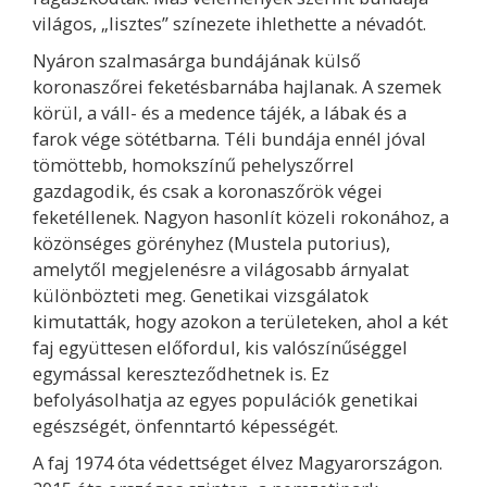
világos, „lisztes” színezete ihlethette a névadót.
Nyáron szalmasárga bundájának külső
koronaszőrei feketésbarnába hajlanak. A szemek
körül, a váll- és a medence tájék, a lábak és a
farok vége sötétbarna. Téli bundája ennél jóval
tömöttebb, homokszínű pehelyszőrrel
gazdagodik, és csak a koronaszőrök végei
feketéllenek. Nagyon hasonlít közeli rokonához, a
közönséges görényhez (Mustela putorius),
amelytől megjelenésre a világosabb árnyalat
különbözteti meg. Genetikai vizsgálatok
kimutatták, hogy azokon a területeken, ahol a két
faj együttesen előfordul, kis valószínűséggel
egymással kereszteződhetnek is. Ez
befolyásolhatja az egyes populációk genetikai
egészségét, önfenntartó képességét.
A faj 1974 óta védettséget élvez Magyarországon.