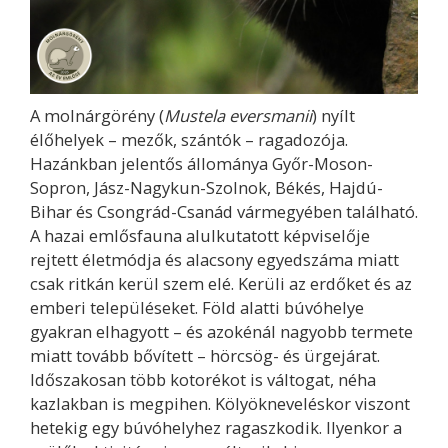
A molnárgörény (
Mustela eversmanii
) nyílt
élőhelyek – mezők, szántók – ragadozója.
Hazánkban jelentős állománya Győr-Moson-
Sopron, Jász-Nagykun-Szolnok, Békés, Hajdú-
Bihar és Csongrád-Csanád vármegyében található.
A hazai emlősfauna alulkutatott képviselője
rejtett életmódja és alacsony egyedszáma miatt
csak ritkán kerül szem elé. Kerüli az erdőket és az
emberi településeket. Föld alatti búvóhelye
gyakran elhagyott – és azokénál nagyobb termete
miatt tovább bővített – hörcsög- és ürgejárat.
Időszakosan több kotorékot is váltogat, néha
kazlakban is megpihen. Kölyökneveléskor viszont
hetekig egy búvóhelyhez ragaszkodik. Ilyenkor a