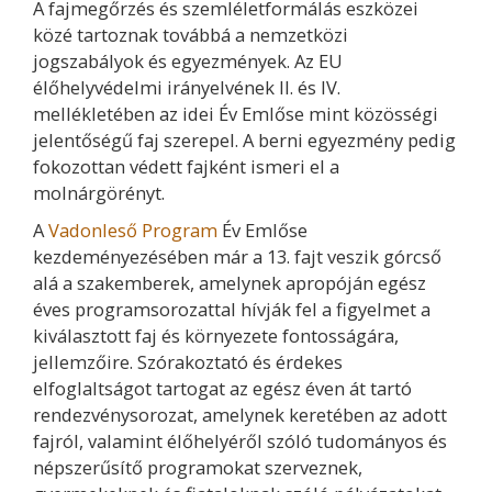
A fajmegőrzés és szemléletformálás eszközei
közé tartoznak továbbá a nemzetközi
jogszabályok és egyezmények. Az EU
élőhelyvédelmi irányelvének II. és IV.
mellékletében az idei Év Emlőse mint közösségi
jelentőségű faj szerepel. A berni egyezmény pedig
fokozottan védett fajként ismeri el a
molnárgörényt.
A
Vadonleső Program
Év Emlőse
kezdeményezésében már a 13. fajt veszik górcső
alá a szakemberek, amelynek apropóján egész
éves programsorozattal hívják fel a figyelmet a
kiválasztott faj és környezete fontosságára,
jellemzőire. Szórakoztató és érdekes
elfoglaltságot tartogat az egész éven át tartó
rendezvénysorozat, amelynek keretében az adott
fajról, valamint élőhelyéről szóló tudományos és
népszerűsítő programokat szerveznek,