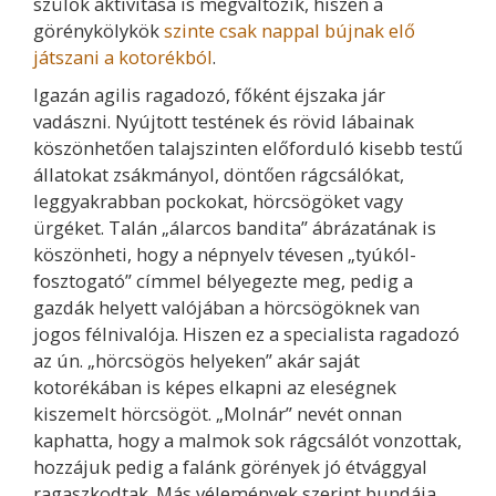
szülők aktivitása is megváltozik, hiszen a
görénykölykök
szinte csak nappal bújnak elő
játszani a kotorékból
.
Igazán agilis ragadozó, főként éjszaka jár
vadászni. Nyújtott testének és rövid lábainak
köszönhetően talajszinten előforduló kisebb testű
állatokat zsákmányol, döntően rágcsálókat,
leggyakrabban pockokat, hörcsögöket vagy
ürgéket. Talán „álarcos bandita” ábrázatának is
köszönheti, hogy a népnyelv tévesen „tyúkól-
fosztogató” címmel bélyegezte meg, pedig a
gazdák helyett valójában a hörcsögöknek van
jogos félnivalója. Hiszen ez a specialista ragadozó
az ún. „hörcsögös helyeken” akár saját
kotorékában is képes elkapni az eleségnek
kiszemelt hörcsögöt. „Molnár” nevét onnan
kaphatta, hogy a malmok sok rágcsálót vonzottak,
hozzájuk pedig a falánk görények jó étvággyal
ragaszkodtak. Más vélemények szerint bundája