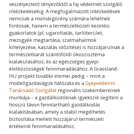
veszélyeztető tényezőktől a faj védelmét szolgáló
intézkedésekig. A megfogalmazott intézkedések
nemcsak a molnárgörény számára lehetnek
fontosak, hanem a természetközeli kezelési
gyakorlatok (pl. ugaroltatás, tarlóterület,
mezsgyék megtartása, szalmahalmok
kihelyezése, kaszálás időzítése) is hozzájárulnak a
természetbarát szántóföldi ökoszisztéma
kialakulásához, és az egészséges gyepi
életközösségek fennmaradásához. A Grassland-
HU projekt további elemei pedig – mint a
modellgazdaságok hálózata és a
Gyepvédelmi
Tanácsadó Szolgálat
regionális szakembereinek
munkája – a gazdálkodóknak igyekszik segíteni a
hosszú távon fenntartható gazdálkodás
kialakításában, amely a stabil megélhetés
biztosítása mellett hozzájárul természeti
értékeink fennmaradásához.