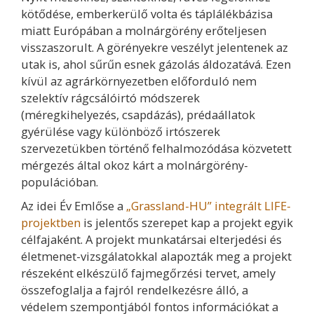
kötődése, emberkerülő volta és táplálékbázisa
miatt Európában a molnárgörény erőteljesen
visszaszorult. A görényekre veszélyt jelentenek az
utak is, ahol sűrűn esnek gázolás áldozatává. Ezen
kívül az agrárkörnyezetben előforduló nem
szelektív rágcsálóirtó módszerek
(méregkihelyezés, csapdázás), prédaállatok
gyérülése vagy különböző irtószerek
szervezetükben történő felhalmozódása közvetett
mérgezés által okoz kárt a molnárgörény-
populációban.
Az idei Év Emlőse a
„Grassland-HU” integrált LIFE-
projektben
is jelentős szerepet kap a projekt egyik
célfajaként. A projekt munkatársai elterjedési és
életmenet-vizsgálatokkal alapozták meg a projekt
részeként elkészülő fajmegőrzési tervet, amely
összefoglalja a fajról rendelkezésre álló, a
védelem szempontjából fontos információkat a