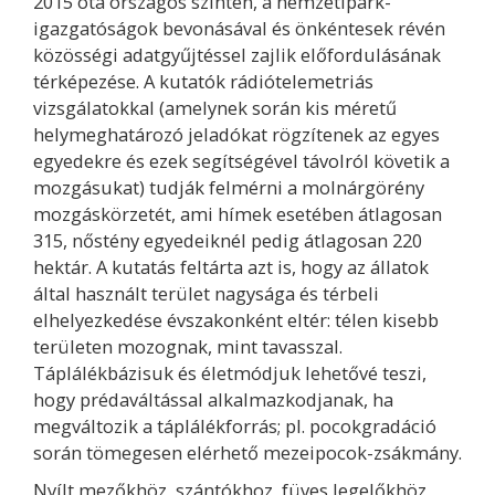
2015 óta országos szinten, a nemzetipark-
igazgatóságok bevonásával és önkéntesek révén
közösségi adatgyűjtéssel zajlik előfordulásának
térképezése. A kutatók rádiótelemetriás
vizsgálatokkal (amelynek során kis méretű
helymeghatározó jeladókat rögzítenek az egyes
egyedekre és ezek segítségével távolról követik a
mozgásukat) tudják felmérni a molnárgörény
mozgáskörzetét, ami hímek esetében átlagosan
315, nőstény egyedeiknél pedig átlagosan 220
hektár. A kutatás feltárta azt is, hogy az állatok
által használt terület nagysága és térbeli
elhelyezkedése évszakonként eltér: télen kisebb
területen mozognak, mint tavasszal.
Táplálékbázisuk és életmódjuk lehetővé teszi,
hogy prédaváltással alkalmazkodjanak, ha
megváltozik a táplálékforrás; pl. pocokgradáció
során tömegesen elérhető mezeipocok-zsákmány.
Nyílt mezőkhöz, szántókhoz, füves legelőkhöz