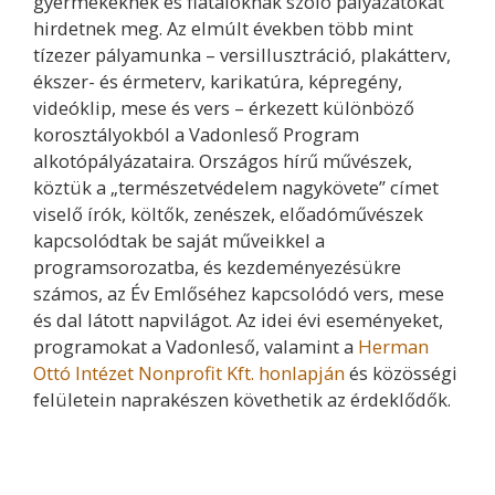
gyermekeknek és fiataloknak szóló pályázatokat
hirdetnek meg. Az elmúlt években több mint
tízezer pályamunka – versillusztráció, plakátterv,
ékszer- és érmeterv, karikatúra, képregény,
videóklip, mese és vers – érkezett különböző
korosztályokból a Vadonleső Program
alkotópályázataira. Országos hírű művészek,
köztük a „természetvédelem nagykövete” címet
viselő írók, költők, zenészek, előadóművészek
kapcsolódtak be saját műveikkel a
programsorozatba, és kezdeményezésükre
számos, az Év Emlőséhez kapcsolódó vers, mese
és dal látott napvilágot. Az idei évi eseményeket,
programokat a Vadonleső, valamint a
Herman
Ottó Intézet Nonprofit Kft. honlapján
és közösségi
felületein naprakészen követhetik az érdeklődők.