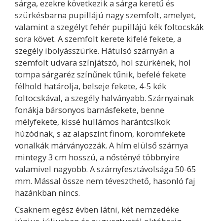
sárga, ezekre következik a sárga keretű és
szürkésbarna pupillájú nagy szemfolt, amelyet,
valamint a szegélyt fehér pupillájú kék foltocskák
sora követ. A szemfolt kerete kifelé fekete, a
szegély ibolyásszürke. Hátulsó szárnyán a
szemfolt udvara színjátszó, hol szürkének, hol
tompa sárgaréz színűnek tűnik, befelé fekete
félhold határolja, belseje fekete, 4-5 kék
foltocskával, a szegély halványabb. Szárnyainak
fonákja bársonyos barnásfekete, benne
mélyfekete, kissé hullámos harántcsíkok
húzódnak, s az alapszínt finom, koromfekete
vonalkák márványozzák. A hím elülső szárnya
mintegy 3 cm hosszú, a nőstényé többnyire
valamivel nagyobb. A szárnyfesztávolsága 50-65
mm. Mással össze nem téveszthető, hasonló faj
hazánkban nincs.
Csaknem egész évben látni, két nemzedéke