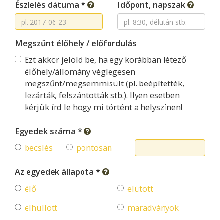
Észlelés dátuma *
Időpont, napszak
Megszűnt élőhely / előfordulás
Ezt akkor jelöld be, ha egy korábban létező
élőhely/állomány véglegesen
megszűnt/megsemmisült (pl. beépítették,
lezárták, felszántották stb.). Ilyen esetben
kérjük írd le hogy mi történt a helyszínen!
Egyedek száma *
becslés
pontosan
Az egyedek állapota *
élő
elütött
elhullott
maradványok