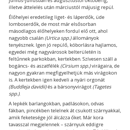
június-júliusban és augusztustól októberig,
illetve áttelelés után márciustól májusig repül.
Élőhelyei eredetileg liget- és láperdők, üde
lomboserdők, de most már elsősorban
másodlagos élőhelyeken fordul elő ott, ahol
nagyobb csalán
(Urtica spp.)
állományok
tenyésznek. Igen jó repülő, kóborlásra hajlamos,
egyedei még nagyvárosok belterületén is
feltűnnek parkokban, kertekben. Szívesen száll a
bogáncs- és aszatfélék
(Cirsium spp.)
virágaira, de
nagyon gyakran megfigyelhetjük más virágokon
is. A kertekben igen kedveli a nyári orgonát
(Buddleja davidii)
és a bársonyvirágot
(Tagetes
spp.)
.
A lepkék barlangokban, padlásokon, odvas
fákban, pincékben telelnek át csukott szárnyakkal,
amik feketesége jól álcázza őket. Már kora
tavasszal megjelennek – szárnyuk eddigre