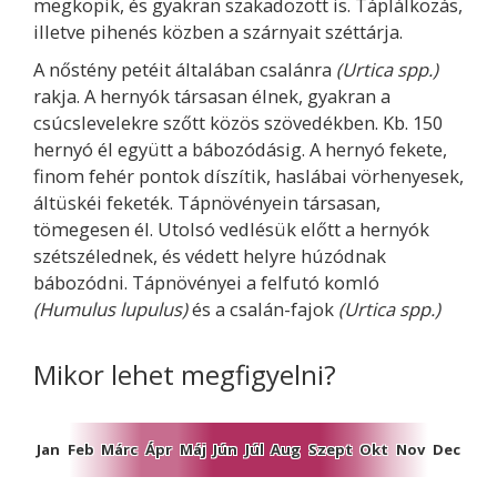
megkopik, és gyakran szakadozott is. Táplálkozás,
illetve pihenés közben a szárnyait széttárja.
A nőstény petéit általában csalánra
(Urtica spp.)
rakja. A hernyók társasan élnek, gyakran a
csúcslevelekre szőtt közös szövedékben. Kb. 150
hernyó él együtt a bábozódásig. A hernyó fekete,
finom fehér pontok díszítik, haslábai vörhenyesek,
áltüskéi feketék. Tápnövényein társasan,
tömegesen él. Utolsó vedlésük előtt a hernyók
szétszélednek, és védett helyre húzódnak
bábozódni. Tápnövényei a felfutó komló
(Humulus lupulus)
és a csalán-fajok
(Urtica spp.)
Mikor lehet megfigyelni?
Jan
Feb
Márc
Ápr
Máj
Jún
Júl
Aug
Szept
Okt
Nov
Dec