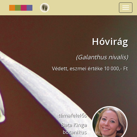
Togg
navi
Hóvirág
(Galanthus nivalis)
Védett, eszmei értéke 10 000,- Ft
témafelelős
Bata Kinga
botanikus