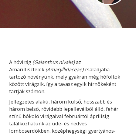
A hóvirág
(Galanthus nivalis)
az
Amarilliszfélék
(Amaryllidaceae)
családjába
tartozó növényünk, mely gyakran még hófoltok
között virágzik, így a tavasz egyik hírnökeként
tartják számon.
Jellegzetes alakú, három külső, hosszabb és
három belső, rövidebb lepellevélből álló, fehér
színű bókoló virágaival februártól áprilisig
találkozhatunk az üde- és nedves
lomboserdőkben, középhegységi gyertyános-