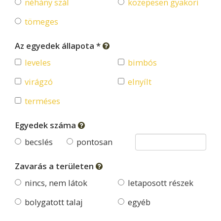
néhány szál
közepesen gyakori
tömeges
Az egyedek állapota *
leveles
bimbós
virágzó
elnyílt
terméses
Egyedek száma
becslés
pontosan
Zavarás a területen
nincs, nem látok
letaposott részek
bolygatott talaj
egyéb