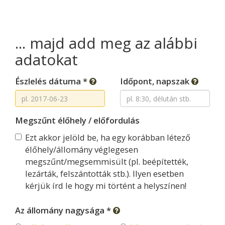
... majd add meg az alábbi
adatokat
Észlelés dátuma *
Időpont, napszak
Megszűnt élőhely / előfordulás
Ezt akkor jelöld be, ha egy korábban létező
élőhely/állomány véglegesen
megszűnt/megsemmisült (pl. beépítették,
lezárták, felszántották stb.). Ilyen esetben
kérjük írd le hogy mi történt a helyszínen!
Az állomány nagysága *