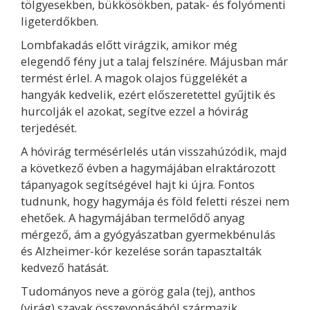
tölgyesekben, bükkösökben, patak- és folyómenti
ligeterdőkben.
Lombfakadás előtt virágzik, amikor még
elegendő fény jut a talaj felszínére. Májusban már
termést érlel. A magok olajos függelékét a
hangyák kedvelik, ezért előszeretettel gyűjtik és
hurcolják el azokat, segítve ezzel a hóvirág
terjedését.
A hóvirág termésérlelés után visszahúzódik, majd
a következő évben a hagymájában elraktározott
tápanyagok segítségével hajt ki újra. Fontos
tudnunk, hogy hagymája és föld feletti részei nem
ehetőek. A hagymájában termelődő anyag
mérgező, ám a gyógyászatban gyermekbénulás
és Alzheimer-kór kezelése során tapasztalták
kedvező hatását.
Tudományos neve a görög gala (tej), anthos
(virág) szavak összevonásából származik.